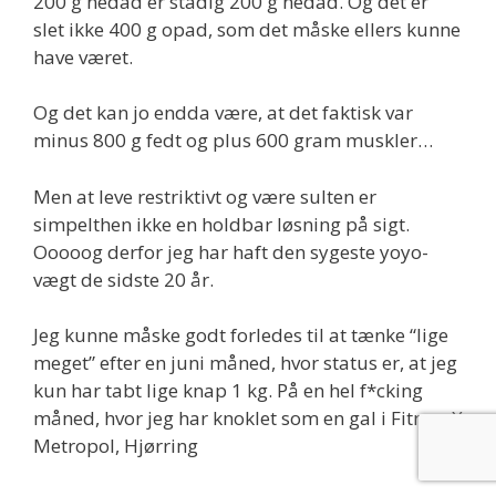
200 g nedad er stadig 200 g nedad. Og det er
slet ikke 400 g opad, som det måske ellers kunne
have været.
Og det kan jo endda være, at det faktisk var
minus 800 g fedt og plus 600 gram muskler…
Men at leve restriktivt og være sulten er
simpelthen ikke en holdbar løsning på sigt.
Ooooog derfor jeg har haft den sygeste yoyo-
vægt de sidste 20 år.
Jeg kunne måske godt forledes til at tænke “lige
meget” efter en juni måned, hvor status er, at jeg
kun har tabt lige knap 1 kg. På en hel f*cking
måned, hvor jeg har knoklet som en gal i FitnessX
Metropol, Hjørring