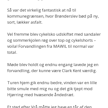
Så var det virkelig fantastisk at nå til
kommunegrænsen, hvor Brønderslev bød på ny,
sort, lækker asfalt.
Vel fremme blev cykelsko udskiftet med sandaler
og sommerkjolen røg over top og cykelshorts –
voila! Forvandlingen fra MAWIL til normal var
total.
Møde blev holdt og endnu engang lavede jeg en
forvandling, der kunne være Clark Kent værdig.
Turen hjem gik endnu bedre, vinden var en lille
bitte smule med mig nu og det gik tjept mod
Hjørring med hvæsende åndedræt.
Et sted efter Vrå måtte jeg have en tår af den