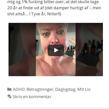
mig og 1% fucking bitter over, at det skulle tage
20 år at finde ud af (det damper hurtigt af – men
shit altså….! Tyve år, Niller!!)
Kategorier
ADHD
,
Betragtninger
,
Dagligdag
,
Mit Liv
Skriv en kommentar