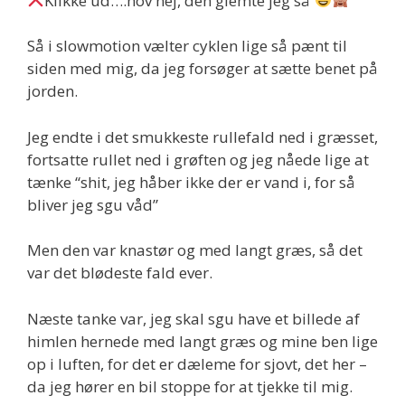
Klikke ud….hov nej, den glemte jeg så
Så i slowmotion vælter cyklen lige så pænt til
siden med mig, da jeg forsøger at sætte benet på
jorden.
Jeg endte i det smukkeste rullefald ned i græsset,
fortsatte rullet ned i grøften og jeg nåede lige at
tænke “shit, jeg håber ikke der er vand i, for så
bliver jeg sgu våd”
Men den var knastør og med langt græs, så det
var det blødeste fald ever.
Næste tanke var, jeg skal sgu have et billede af
himlen hernede med langt græs og mine ben lige
op i luften, for det er dæleme for sjovt, det her –
da jeg hører en bil stoppe for at tjekke til mig.