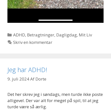
Kategorier
ADHD
,
Betragtninger
,
Dagligdag
,
Mit Liv
Skriv en kommentar
Jeg har ADHD!
9. juli 2024
Af
Dorte
Det her skrev jeg i søndags, men turde ikke poste
alligevel. Der var alt for meget på spil, til at jeg
turde være så ærlig.