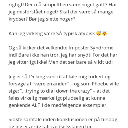
rigtigt! Der må simpelthen være noget galt!? Har
jeg misforstået noget? Skal der være så mange
krydser? Bør jeg slette nogen?
Kan jeg virkelig være SÅ typisk atypisk
Og så kicker det velkendte Imposter Syndrome
ind! Bare ikke han tror, jeg har snydt! For det har
jeg vitterligt ikke! Men det ser bare så vildt ud!
Jeg er så f^cking vant til at føle mig forkert og
forsøge at “være en anden” – og som Phoebe ville
sige: “…trying to dial down the crazy” – at det
føles virkelig mærkeligt pludselig at kunne
genkende ALT i de medfølgende eksempler.
Sidste samtale inden konklusionen er på tirsdag,
og jeg er ærlig talt rædselsslagen for