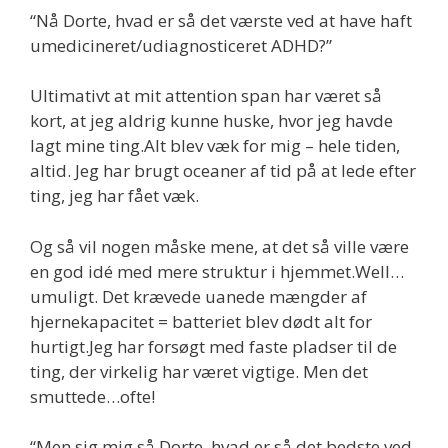
“Nå Dorte, hvad er så det værste ved at have haft
umedicineret/udiagnosticeret ADHD?”
Ultimativt at mit attention span har været så
kort, at jeg aldrig kunne huske, hvor jeg havde
lagt mine ting.Alt blev væk for mig – hele tiden,
altid. Jeg har brugt oceaner af tid på at lede efter
ting, jeg har fået væk.
Og så vil nogen måske mene, at det så ville være
en god idé med mere struktur i hjemmet.Well…
umuligt. Det krævede uanede mængder af
hjernekapacitet = batteriet blev dødt alt for
hurtigt.Jeg har forsøgt med faste pladser til de
ting, der virkelig har været vigtige. Men det
smuttede…ofte!
“Men sig mig så Dorte, hvad er så det bedste ved