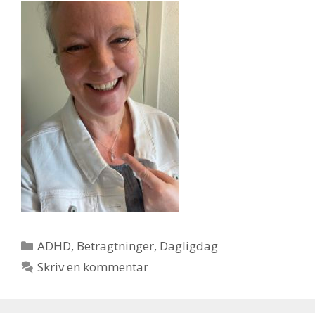
Kategorier
ADHD
,
Betragtninger
,
Dagligdag
Skriv en kommentar