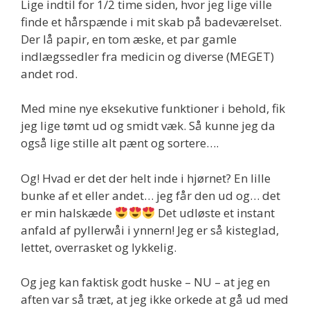
Lige indtil for 1/2 time siden, hvor jeg lige ville
finde et hårspænde i mit skab på badeværelset.
Der lå papir, en tom æske, et par gamle
indlægssedler fra medicin og diverse (MEGET)
andet rod.
Med mine nye eksekutive funktioner i behold, fik
jeg lige tømt ud og smidt væk. Så kunne jeg da
også lige stille alt pænt og sortere….
Og! Hvad er det der helt inde i hjørnet? En lille
bunke af et eller andet… jeg får den ud og… det
er min halskæde
Det udløste et instant
anfald af pyllerwåi i ynnern! Jeg er så kisteglad,
lettet, overrasket og lykkelig.
Og jeg kan faktisk godt huske – NU – at jeg en
aften var så træt, at jeg ikke orkede at gå ud med