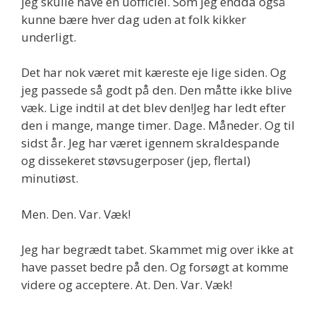
jeg skulle have en uofficiel. Som jeg endda også
kunne bære hver dag uden at folk kikker
underligt.
Det har nok været mit kæreste eje lige siden. Og
jeg passede så godt på den. Den måtte ikke blive
væk. Lige indtil at det blev den!Jeg har ledt efter
den i mange, mange timer. Dage. Måneder. Og til
sidst år. Jeg har været igennem skraldespande
og dissekeret støvsugerposer (jep, flertal)
minutiøst.
Men. Den. Var. Væk!
Jeg har begrædt tabet. Skammet mig over ikke at
have passet bedre på den. Og forsøgt at komme
videre og acceptere. At. Den. Var. Væk!