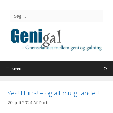
Hop
til
Søg
indhold
efter:
Menu
Yes! Hurra! – og alt muligt andet!
20. juli 2024
Af
Dorte