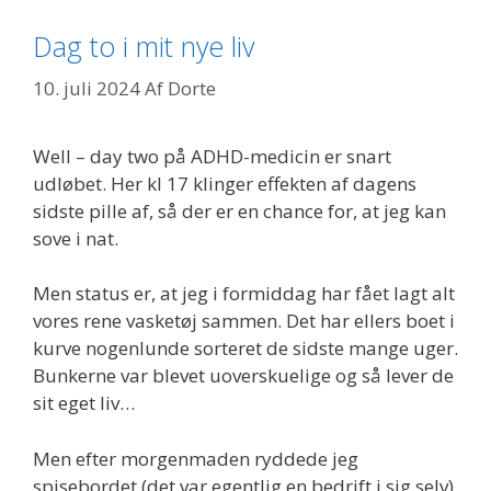
Dag to i mit nye liv
10. juli 2024
Af
Dorte
Well – day two på ADHD-medicin er snart
udløbet. Her kl 17 klinger effekten af dagens
sidste pille af, så der er en chance for, at jeg kan
sove i nat.
Men status er, at jeg i formiddag har fået lagt alt
vores rene vasketøj sammen. Det har ellers boet i
kurve nogenlunde sorteret de sidste mange uger.
Bunkerne var blevet uoverskuelige og så lever de
sit eget liv…
Men efter morgenmaden ryddede jeg
spisebordet (det var egentlig en bedrift i sig selv)