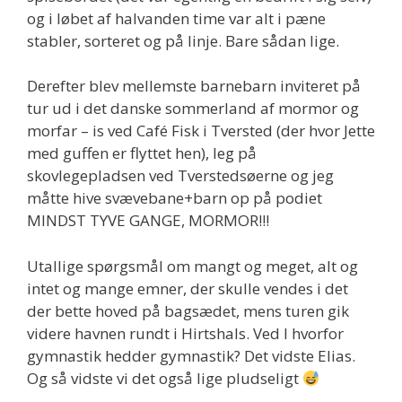
og i løbet af halvanden time var alt i pæne
stabler, sorteret og på linje. Bare sådan lige.
Derefter blev mellemste barnebarn inviteret på
tur ud i det danske sommerland af mormor og
morfar – is ved Café Fisk i Tversted (der hvor Jette
med guffen er flyttet hen), leg på
skovlegepladsen ved Tverstedsøerne og jeg
måtte hive svævebane+barn op på podiet
MINDST TYVE GANGE, MORMOR!!!
Utallige spørgsmål om mangt og meget, alt og
intet og mange emner, der skulle vendes i det
der bette hoved på bagsædet, mens turen gik
videre havnen rundt i Hirtshals. Ved I hvorfor
gymnastik hedder gymnastik? Det vidste Elias.
Og så vidste vi det også lige pludseligt