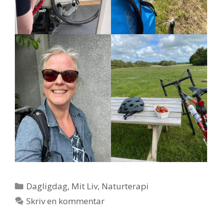
Kategorier
Dagligdag
,
Mit Liv
,
Naturterapi
Skriv en kommentar