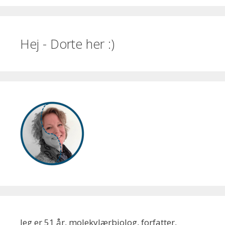
Hej - Dorte her :)
Jeg er 51 år, molekylærbiolog, forfatter,