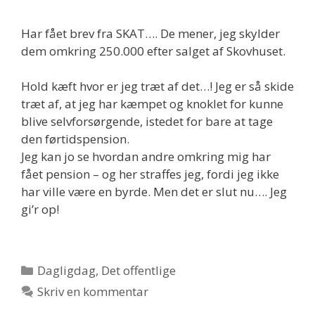
Har fået brev fra SKAT…. De mener, jeg skylder
dem omkring 250.000 efter salget af Skovhuset.
Hold kæft hvor er jeg træt af det…! Jeg er så skide
træt af, at jeg har kæmpet og knoklet for kunne
blive selvforsørgende, istedet for bare at tage
den førtidspension.
Jeg kan jo se hvordan andre omkring mig har
fået pension – og her straffes jeg, fordi jeg ikke
har ville være en byrde. Men det er slut nu…. Jeg
gi’r op!
Kategorier
Dagligdag
,
Det offentlige
Skriv en kommentar