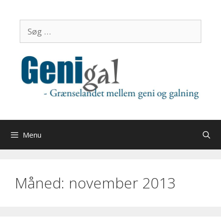
Hop
til
Søg
indhold
efter:
Menu
Måned:
november 2013