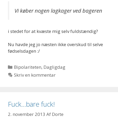
Vi køber nogen lagkager ved bageren
i stedet for at kvæste mig selv fuldstændig?
Nu havde jeg jo næsten ikke overskud til selve
fødselsdagen :/
Kategorier
Bipolariteten
,
Dagligdag
Skriv en kommentar
Fuck…bare fuck!
2. november 2013
Af
Dorte