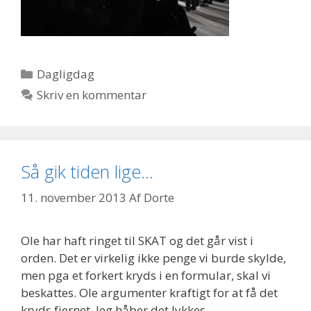
Kategorier
Dagligdag
Skriv en kommentar
Så gik tiden lige…
11. november 2013
Af
Dorte
Ole har haft ringet til SKAT og det går vist i
orden. Det er virkelig ikke penge vi burde skylde,
men pga et forkert kryds i en formular, skal vi
beskattes. Ole argumenter kraftigt for at få det
kryds fjernet. Jeg håber det lykkes.