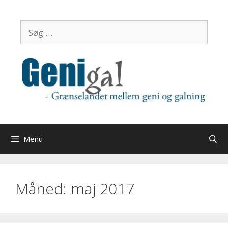
Hop
til
Søg
indhold
efter:
Menu
Måned:
maj 2017