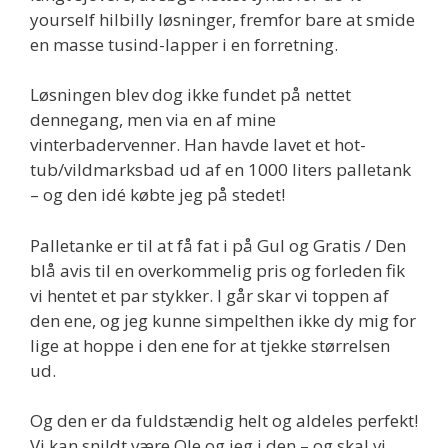
yourself hilbilly løsninger, fremfor bare at smide
en masse tusind-lapper i en forretning.
Løsningen blev dog ikke fundet på nettet
dennegang, men via en af mine
vinterbadervenner. Han havde lavet et hot-
tub/vildmarksbad ud af en 1000 liters palletank
– og den idé købte jeg på stedet!
Palletanke er til at få fat i på Gul og Gratis / Den
blå avis til en overkommelig pris og forleden fik
vi hentet et par stykker. I går skar vi toppen af
den ene, og jeg kunne simpelthen ikke dy mig for
lige at hoppe i den ene for at tjekke størrelsen
ud.
Og den er da fuldstændig helt og aldeles perfekt!
Vi kan snildt være Ole og jeg i den – og skal vi