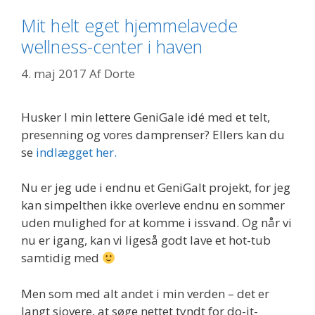
Mit helt eget hjemmelavede
wellness-center i haven
4. maj 2017
Af
Dorte
Husker I min lettere GeniGale idé med et telt,
presenning og vores damprenser? Ellers kan du
se
indlægget her.
Nu er jeg ude i endnu et GeniGalt projekt, for jeg
kan simpelthen ikke overleve endnu en sommer
uden mulighed for at komme i issvand. Og når vi
nu er igang, kan vi ligeså godt lave et hot-tub
samtidig med
Men som med alt andet i min verden – det er
langt sjovere, at søge nettet tyndt for do-it-