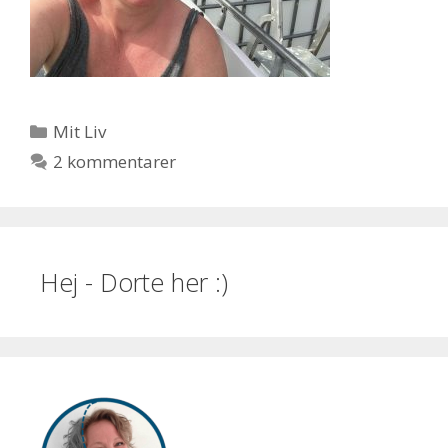
Kategorier
Mit Liv
2 kommentarer
Hej - Dorte her :)