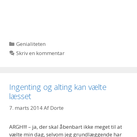
Kategorier
Genialiteten
Skriv en kommentar
Ingenting og alting kan vælte
læsset
7. marts 2014
Af
Dorte
ARGH!!! – ja, der skal åbenbart ikke meget til at
vælte min dag, selvom jeg grundlæggende har