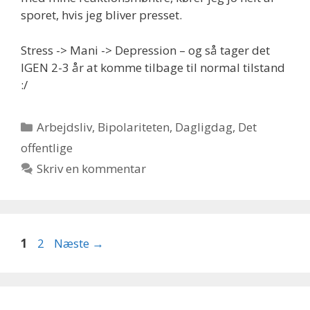
sporet, hvis jeg bliver presset.
Stress -> Mani -> Depression – og så tager det
IGEN 2-3 år at komme tilbage til normal tilstand
:/
Kategorier
Arbejdsliv
,
Bipolariteten
,
Dagligdag
,
Det
offentlige
Skriv en kommentar
Side
Side
1
2
Næste
→