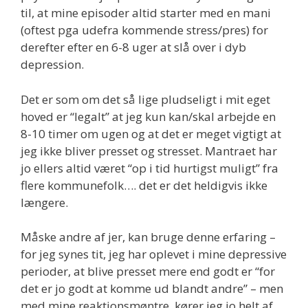
til, at mine episoder altid starter med en mani
(oftest pga udefra kommende stress/pres) for
derefter efter en 6-8 uger at slå over i dyb
depression.
Det er som om det så lige pludseligt i mit eget
hoved er “legalt” at jeg kun kan/skal arbejde en
8-10 timer om ugen og at det er meget vigtigt at
jeg ikke bliver presset og stresset. Mantraet har
jo ellers altid været “op i tid hurtigst muligt” fra
flere kommunefolk…. det er det heldigvis ikke
længere.
Måske andre af jer, kan bruge denne erfaring –
for jeg synes tit, jeg har oplevet i mine depressive
perioder, at blive presset mere end godt er “for
det er jo godt at komme ud blandt andre” – men
med mine reaktionsmøntre, kører jeg jo helt af