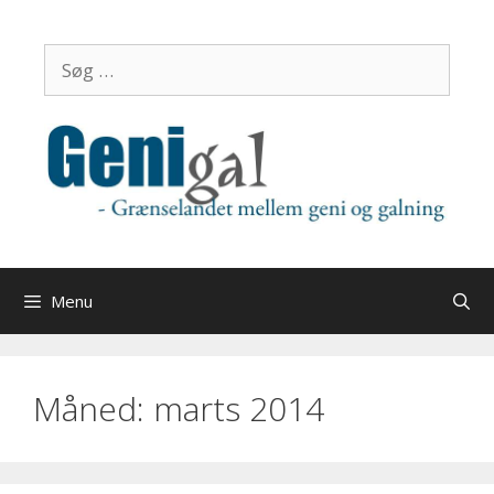
Hop
til
Søg
indhold
efter:
Menu
Måned:
marts 2014