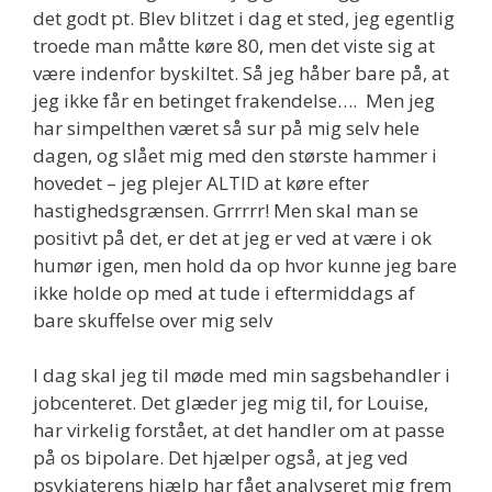
det godt pt. Blev blitzet i dag et sted, jeg egentlig
troede man måtte køre 80, men det viste sig at
være indenfor byskiltet. Så jeg håber bare på, at
jeg ikke får en betinget frakendelse…. Men jeg
har simpelthen været så sur på mig selv hele
dagen, og slået mig med den største hammer i
hovedet – jeg plejer ALTID at køre efter
hastighedsgrænsen. Grrrrr! Men skal man se
positivt på det, er det at jeg er ved at være i ok
humør igen, men hold da op hvor kunne jeg bare
ikke holde op med at tude i eftermiddags af
bare skuffelse over mig selv
I dag skal jeg til møde med min sagsbehandler i
jobcenteret. Det glæder jeg mig til, for Louise,
har virkelig forstået, at det handler om at passe
på os bipolare. Det hjælper også, at jeg ved
psykiaterens hjælp har fået analyseret mig frem