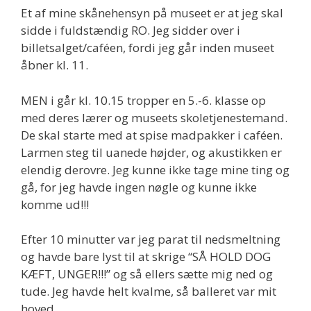
Et af mine skånehensyn på museet er at jeg skal
sidde i fuldstændig RO. Jeg sidder over i
billetsalget/caféen, fordi jeg går inden museet
åbner kl. 11.
MEN i går kl. 10.15 tropper en 5.-6. klasse op
med deres lærer og museets skoletjenestemand.
De skal starte med at spise madpakker i caféen.
Larmen steg til uanede højder, og akustikken er
elendig derovre. Jeg kunne ikke tage mine ting og
gå, for jeg havde ingen nøgle og kunne ikke
komme ud!!!
Efter 10 minutter var jeg parat til nedsmeltning
og havde bare lyst til at skrige “SÅ HOLD DOG
KÆFT, UNGER!!!” og så ellers sætte mig ned og
tude. Jeg havde helt kvalme, så balleret var mit
hoved.