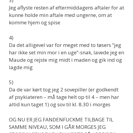
3)
Jeg aflyste resten af eftermiddagens aftaler for at
kunne holde min aftale med ungerne, om at
komme hjem og spise
4)
Da det alligevel var for meget med to tøsers “jeg
har ikke set min mor i en uge”-snak, lavede jeg en
Maude og rejste mig midt i maden og gik ind og
lagde mig
5)
Da de var kørt tog jeg 2 sovepiller (er godkendt
af psykiateren – må tage helt op til 4 – men har
altid kun taget 1) og sov til kl. 8.30 i morges
OG NU ER JEG FANDENFUCKME TILBAGE TIL
SAMME NIVEAU, SOM I GÅR MORGES JEG