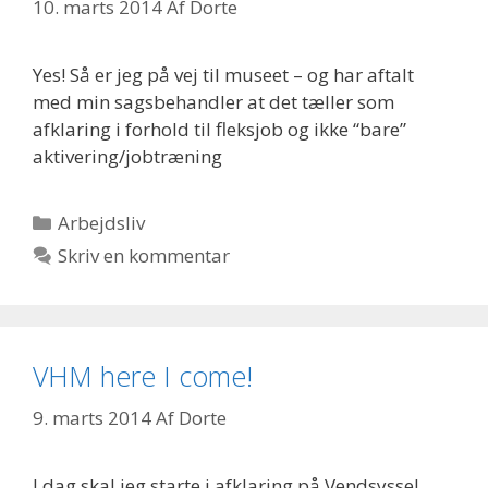
10. marts 2014
Af
Dorte
Yes! Så er jeg på vej til museet – og har aftalt
med min sagsbehandler at det tæller som
afklaring i forhold til fleksjob og ikke “bare”
aktivering/jobtræning
Kategorier
Arbejdsliv
Skriv en kommentar
VHM here I come!
9. marts 2014
Af
Dorte
I dag skal jeg starte i afklaring på Vendsyssel