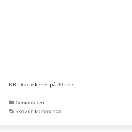
NB – kan ikke ses på iPhone
Kategorier
Genialiteten
Skriv en kommentar