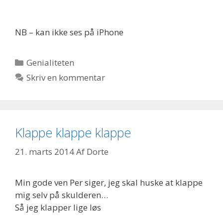
NB – kan ikke ses på iPhone
Kategorier
Genialiteten
Skriv en kommentar
Klappe klappe klappe
21. marts 2014
Af
Dorte
Min gode ven Per siger, jeg skal huske at klappe
mig selv på skulderen…
Så jeg klapper lige løs