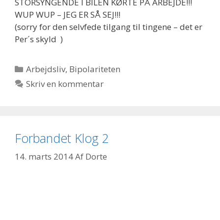
STORSYNGENDE I BILEN KØRTE PÅ ARBEJDE!!!
WUP WUP – JEG ER SÅ SEJ!!!
(sorry for den selvfede tilgang til tingene – det er
Per´s skyld )
Kategorier
Arbejdsliv
,
Bipolariteten
Skriv en kommentar
Forbandet Klog 2
14. marts 2014
Af
Dorte