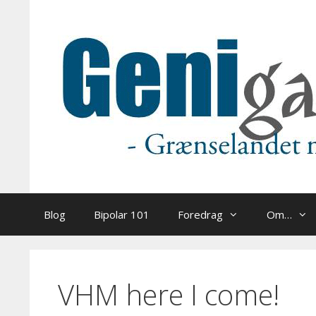
Hop
til
indhold
Blog
Bipolar 101
Foredrag
Om…
VHM here I come!