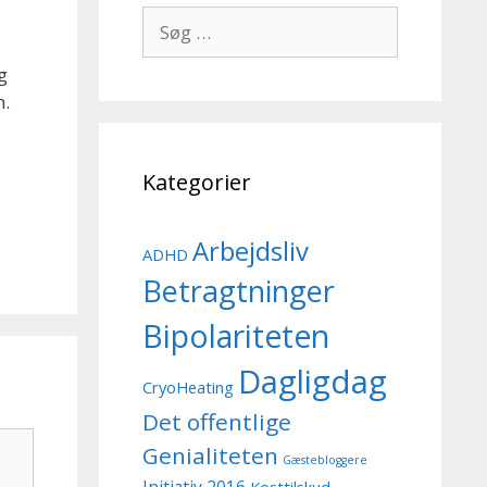
Søg
efter:
g
n.
Kategorier
Arbejdsliv
ADHD
Betragtninger
Bipolariteten
Dagligdag
CryoHeating
Det offentlige
Genialiteten
Gæstebloggere