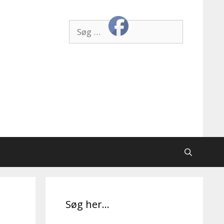
Søg
efter:
Søg her…