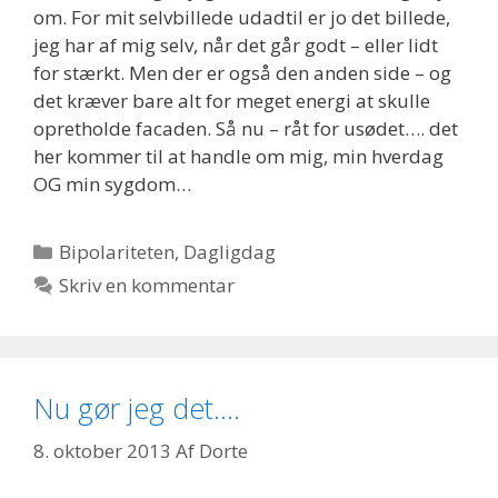
om. For mit selvbillede udadtil er jo det billede,
jeg har af mig selv, når det går godt – eller lidt
for stærkt. Men der er også den anden side – og
det kræver bare alt for meget energi at skulle
opretholde facaden. Så nu – råt for usødet…. det
her kommer til at handle om mig, min hverdag
OG min sygdom…
Kategorier
Bipolariteten
,
Dagligdag
Skriv en kommentar
Nu gør jeg det….
8. oktober 2013
Af
Dorte