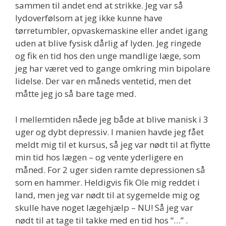
sammen til andet end at strikke. Jeg var så
lydoverfølsom at jeg ikke kunne have
tørretumbler, opvaskemaskine eller andet igang
uden at blive fysisk dårlig af lyden. Jeg ringede
og fik en tid hos den unge mandlige læge, som
jeg har været ved to gange omkring min bipolare
lidelse. Der var en måneds ventetid, men det
måtte jeg jo så bare tage med.
I mellemtiden nåede jeg både at blive manisk i 3
uger og dybt depressiv. I manien havde jeg fået
meldt mig til et kursus, så jeg var nødt til at flytte
min tid hos lægen – og vente yderligere en
måned. For 2 uger siden ramte depressionen så
som en hammer. Heldigvis fik Ole mig reddet i
land, men jeg var nødt til at sygemelde mig og
skulle have noget lægehjælp – NU! Så jeg var
nødt til at tage til takke med en tid hos “…” .