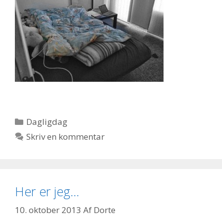
Kategorier
Dagligdag
Skriv en kommentar
Her er jeg…
10. oktober 2013
Af
Dorte