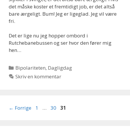
det måske koster et fremtidigt job, er det altså
bare ærgeligt. Bum! Jeg er ligeglad. Jeg vil være
fri.
Det er lige nu jeg hopper ombord i
Rutchebanebussen og ser hvor den fører mig
hen…
Kategorier
Bipolariteten
,
Dagligdag
Skriv en kommentar
Side
Side
Side
←
Forrige
1
…
30
31