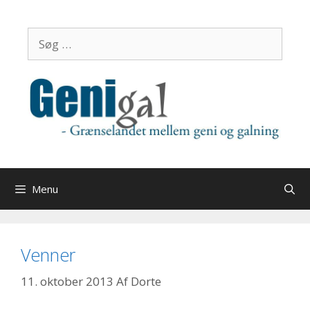
Hop
til
Søg
indhold
efter:
Menu
Venner
11. oktober 2013
Af
Dorte