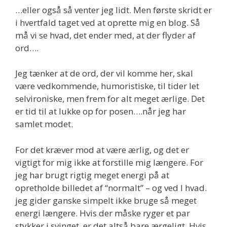
…eller også så venter jeg lidt. Men første skridt er
i hvertfald taget ved at oprette mig en blog. Så
må vi se hvad, det ender med, at der flyder af
ord….
Jeg tænker at de ord, der vil komme her, skal
være vedkommende, humoristiske, til tider let
selvironiske, men frem for alt meget ærlige. Det
er tid til at lukke op for posen….når jeg har
samlet modet.
For det kræver mod at være ærlig, og det er
vigtigt for mig ikke at forstille mig længere. For
jeg har brugt rigtig meget energi på at
opretholde billedet af “normalt” – og ved I hvad.
jeg gider ganske simpelt ikke bruge så meget
energi længere. Hvis der måske ryger et par
stykker i svinget, er det altså bare ærgeligt. Hvis