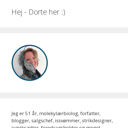
Hej - Dorte her :)
Jeg er 51 år, molekylærbiolog, forfatter,
blogger, salgschef, issvømmer, strikdesigner,
iværksætter, foredragsholder og meget,