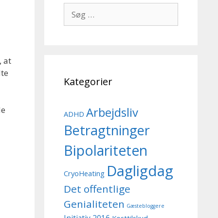
Søg
efter:
, at
dte
Kategorier
de
Arbejdsliv
ADHD
Betragtninger
Bipolariteten
Dagligdag
CryoHeating
Det offentlige
Genialiteten
Gæstebloggere