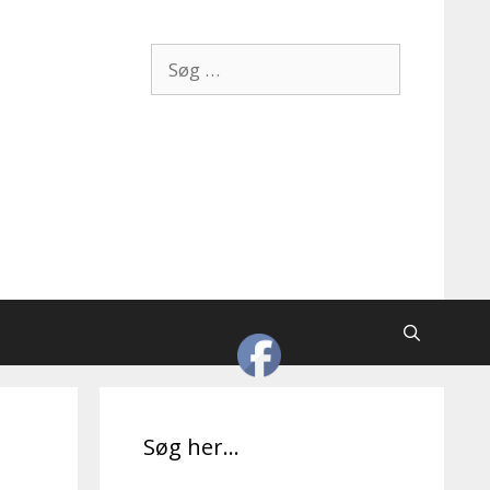
Søg
efter:
Søg her…