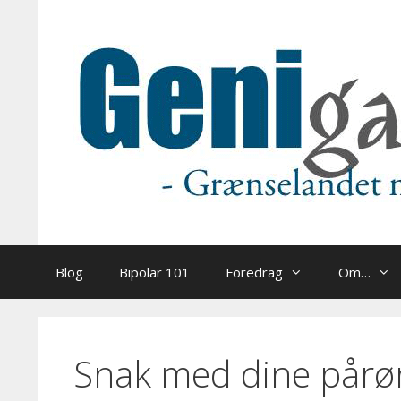
Hop
til
indhold
Blog
Bipolar 101
Foredrag
Om…
Snak med dine pårø