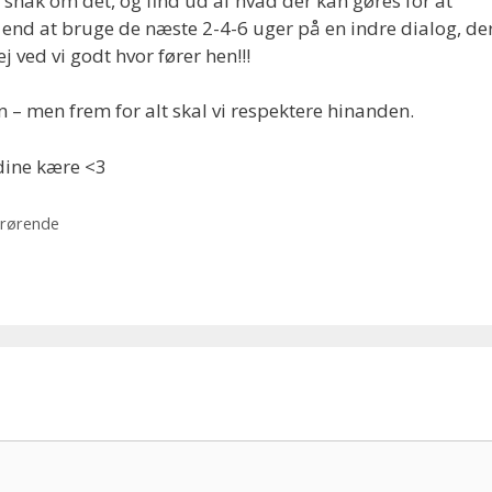
en snak om det, og find ud af hvad der kan gøres for at
e end at bruge de næste 2-4-6 uger på en indre dialog, de
ved vi godt hvor fører hen!!!
– men frem for alt skal vi respektere hinanden.
 dine kære <3
rørende