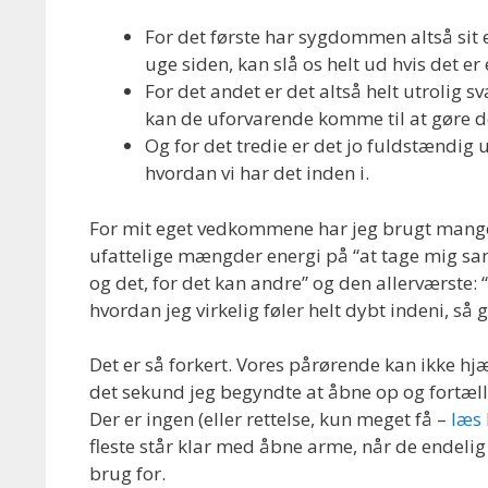
For det første har sygdommen altså sit eg
uge siden, kan slå os helt ud hvis det er
For det andet er det altså helt utrolig s
kan de uforvarende komme til at gøre det
Og for det tredie er det jo fuldstændig 
hvordan vi har det inden i.
For mit eget vedkommene har jeg brugt mange å
ufattelige mængder energi på “at tage mig sam
og det, for det kan andre” og den allerværste: “
hvordan jeg virkelig føler helt dybt indeni, så 
Det er så forkert. Vores pårørende kan ikke hjæl
det sekund jeg begyndte at åbne op og fortæl
Der er ingen (eller rettelse, kun meget få –
læs 
fleste står klar med åbne arme, når de endelig f
brug for.