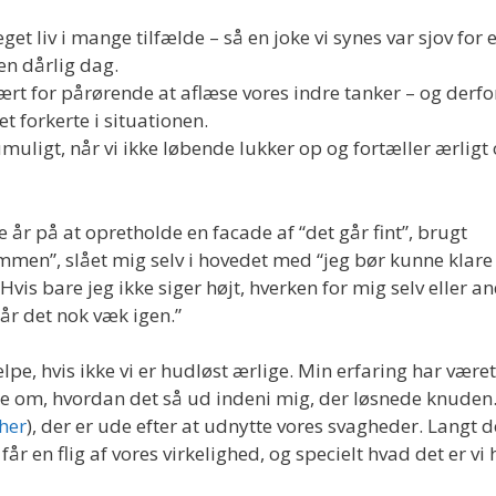
et liv i mange tilfælde – så en joke vi synes var sjov for 
 en dårlig dag.
vært for pårørende at aflæse vores indre tanker – og derfo
 forkerte i situationen.
umuligt, når vi ikke løbende lukker op og fortæller ærligt
r på at opretholde en facade af “det går fint”, brugt
men”, slået mig selv i hovedet med “jeg bør kunne klare
Hvis bare jeg ikke siger højt, hverken for mig selv eller an
går det nok væk igen.”
pe, hvis ikke vi er hudløst ærlige. Min erfaring har været
le om, hvordan det så ud indeni mig, der løsnede knuden
her
), der er ude efter at udnytte vores svagheder. Langt d
år en flig af vores virkelighed, og specielt hvad det er vi 