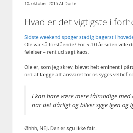
10. oktober 2015
Af
Dorte
Hvad er det vigtigste i forh
Sidste weekend spøger stadig bagerst i hoved
Ole var så forstående? For 5-10 år siden ville 
følelser – rent ud sagt kaos.
Ole er, som jeg skrev, blevet helt eminent i på
ord at lægge alt ansvaret for os syges velbef
I kan bare være mere tålmodige med os, 
har det dårligt og bliver syge igen og i
Øhhh, NEJ. Den er sgu ikke fair.