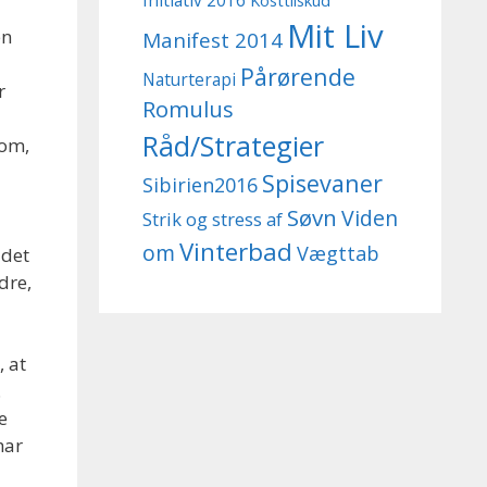
Initiativ 2016
Kosttilskud
Mit Liv
en
Manifest 2014
Pårørende
Naturterapi
r
Romulus
Råd/Strategier
 om,
Spisevaner
Sibirien2016
Søvn
Viden
Strik og stress af
Vinterbad
om
Vægttab
 det
dre,
, at
.
e
har