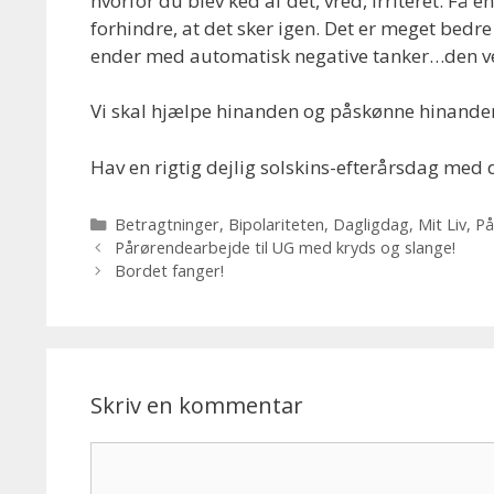
hvorfor du blev ked af det, vred, irriteret. Få 
forhindre, at det sker igen. Det er meget bedr
ender med automatisk negative tanker…den vej 
Vi skal hjælpe hinanden og påskønne hinanden 
Hav en rigtig dejlig solskins-efterårsdag med
Kategorier
Betragtninger
,
Bipolariteten
,
Dagligdag
,
Mit Liv
,
På
Pårørendearbejde til UG med kryds og slange!
Bordet fanger!
Skriv en kommentar
Kommentar