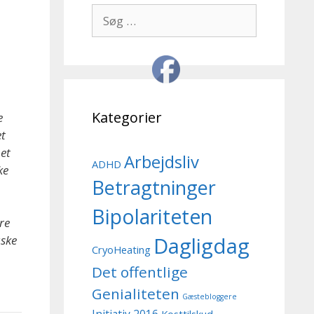
Søg
efter:
Kategorier
e
et
 et
Arbejdsliv
ADHD
ke
Betragtninger
Bipolariteten
re
Dagligdag
åske
CryoHeating
Det offentlige
Genialiteten
Gæstebloggere