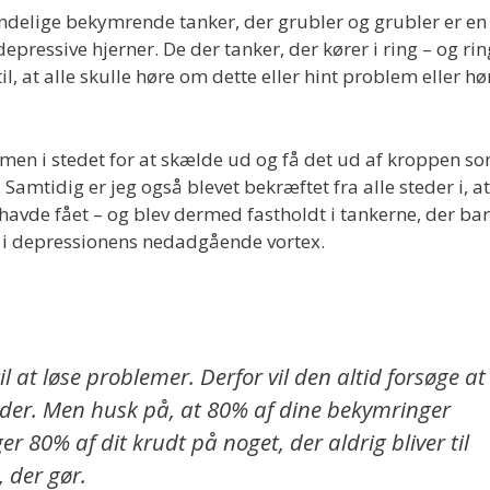
ndelige bekymrende tanker, der grubler og grubler er en
epressive hjerner. De der tanker, der kører i ring – og rin
il, at alle skulle høre om dette eller hint problem eller hø
 men i stedet for at skælde ud og få det ud af kroppen s
Samtidig er jeg også blevet bekræftet fra alle steder i, at
havde fået – og blev dermed fastholdt i tankerne, der ba
ed i depressionens nedadgående vortex.
 at løse problemer. Derfor vil den altid forsøge at
r der. Men husk på, at 80% af dine bekymringer
ger 80% af dit krudt på noget, der aldrig bliver til
, der gør.