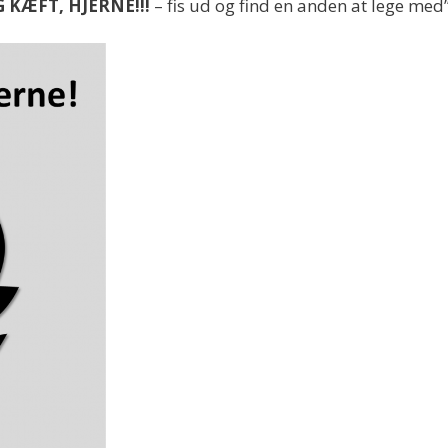
 KÆFT, HJERNE!!!
– fis ud og find en anden at lege med”