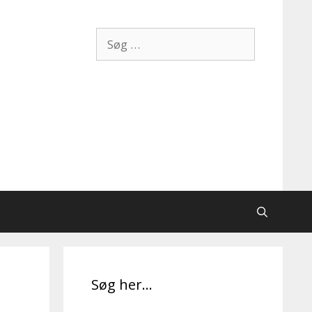
Søg
efter:
Søg her…