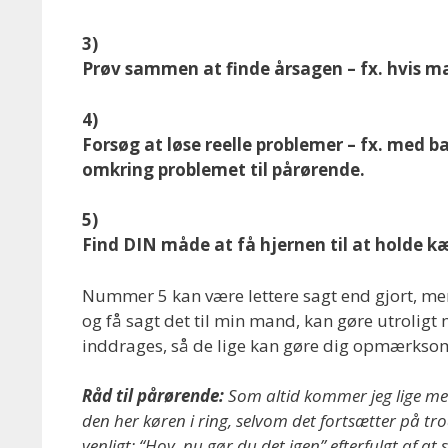
3)
Prøv sammen at finde årsagen – fx. hvis m
4)
Forsøg at løse reelle problemer – fx. med 
omkring problemet til pårørende.
5)
Find DIN måde at få hjernen til at holde k
Nummer 5 kan være lettere sagt end gjort, men b
og få sagt det til min mand, kan gøre utroligt
inddrages, så de lige kan gøre dig opmærksom
Råd til pårørende:
Som altid kommer jeg lige med
den her køren i ring, selvom det fortsætter på tr
venligt: “Hov, nu gør du det igen” efterfulgt af at 