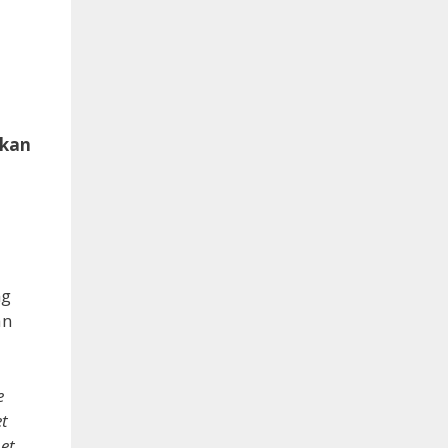
 kan
ng
an
e
et
 et