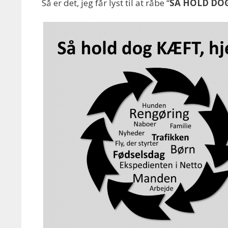
Så er det, jeg får lyst til at råbe “
SÅ HOLD DOG