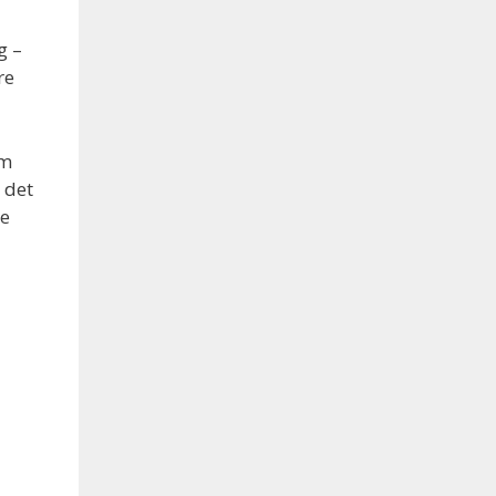
g –
re
om
 det
re