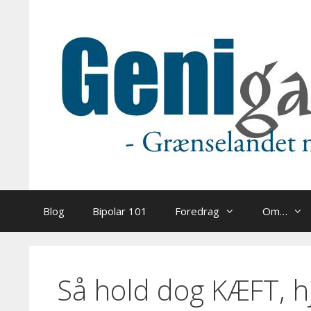
Hop
til
indhold
Blog
Bipolar 101
Foredrag
Om…
Så hold dog KÆFT, hje