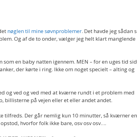
ndet
nøglen til mine søvnproblemer
. Det havde jeg sådan s
blem. Og af de to onder, vælger jeg helt klart manglende
om som en baby natten igennem. MEN – for en uges tid si
ker, der kørte i ring. Ikke om noget specielt – alting og
 ved og ved og ved med at kværne rundt i et problem med
illisterne på vejen eller et eller andet andet.
ke tilfreds. Der går nemlig kun 10 minutter, så kværner e
opstod, hvorfor folk ikke bare, osv osv osv….