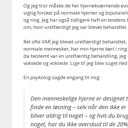
Og jeg tror måske de her hjernekværnende evi
vigtig forskel på normale hjerner og bipolare/d
og ring. Jeg har også tidligere haft en tendens t
om, hvor uretfærdigt jeg var blevet behandlet.
Ret ofte VAR jeg blevet uretfærdigt behandlet,
normale mennesker, har min hjerne kørt i ring. 
da bestemt var en uretfærdig behandling, jeg 
voksede og voksede. Lige til jeg blev suget n
En psykolog sagde engang til mig:
Den menneskelige hjerne er designet til
finde en løsning – selv når den ikke e
bliver aldrig til noget – og hvis du bru
noget, har du ikke overskud til de 20%