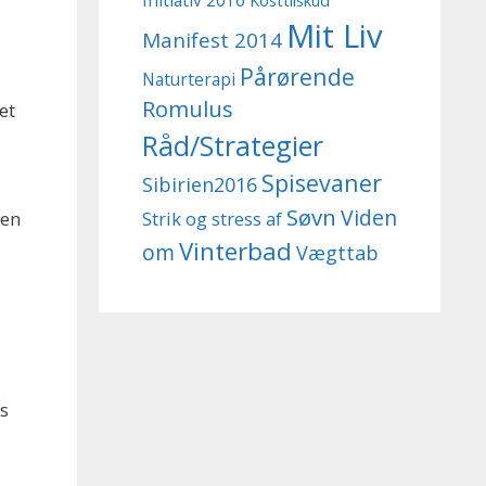
Initiativ 2016
Kosttilskud
Mit Liv
Manifest 2014
Pårørende
Naturterapi
Romulus
et
Råd/Strategier
Spisevaner
Sibirien2016
Søvn
Viden
Strik og stress af
den
Vinterbad
om
Vægttab
ns