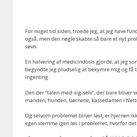
For noget tid siden, troede jeg, at jeg have fu
også, men den nøgle skabte så bare et nyt pro
søvn.
En halvering af medicindosis gjorde, at jeg s
begyndte jeg pludselig at bekymre mig og få tan
ingenting.
Den der “talen-med-sig-selv”, der bare bliver
manden, hunden, børnene, kassedamen i Netto, b
Og selvom problemet bliver løst, er hjernen ik
egen stemme igen løs i problemet, hvorfor det 