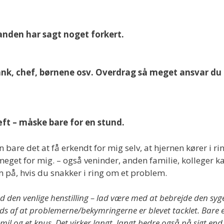
anden har sagt noget forkert.
bank, chef, børnene osv. Overdrag så meget ansvar du
æft – måske bare for en stund.
are det at få erkendt for mig selv, at hjernen kører i ri
 meget for mig. – også veninder, anden familie, kolleger k
 på, hvis du snakker i ring om et problem.
 den venlige henstilling – lad være med at bebrejde den syg
ods af at problemerne/bekymringerne er blevet tacklet. Bare 
smil og et knus. Det virker langt, langt bedre også på sigt end