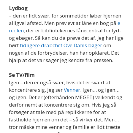
Lydbog
– den er lidt svær, for sommetider løber hjernen
alligvel afsted. Men prøv evt at låne en bog på
e
reolen
, der er bibliotekernes lånecentral for lyd-
og ebøger. Så kan du da prøve det af. Jeg har lige
hørt
tidligere drabchef Ove Dahls bøger
om
nogen af de forbrydelser, han har opklaret. Det
hjalp at det var sager jeg kendte fra pressen.
Se TV/film
Igen – den er også svær, hvis det er svært at
koncentrere sig. Jeg ser
Venner
. Igen… og igen…
og igen. Det er (efterhånden MEGET) velkendt og
derfor nemt at koncentrere sig om. Hvis jeg så
forsøger at tale med på replikkerne for at
fastholde hjernen om det – så virker det. Men…
tror måske mine venner og familie er lidt trætte