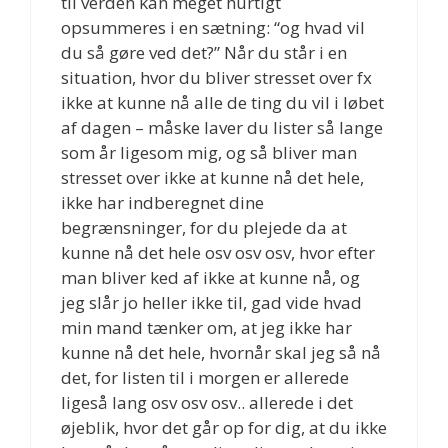
til verden kan meget hurtigt
opsummeres i en sætning: “og hvad vil
du så gøre ved det?” Når du står i en
situation, hvor du bliver stresset over fx
ikke at kunne nå alle de ting du vil i løbet
af dagen – måske laver du lister så lange
som år ligesom mig, og så bliver man
stresset over ikke at kunne nå det hele,
ikke har indberegnet dine
begrænsninger, for du plejede da at
kunne nå det hele osv osv osv, hvor efter
man bliver ked af ikke at kunne nå, og
jeg slår jo heller ikke til, gad vide hvad
min mand tænker om, at jeg ikke har
kunne nå det hele, hvornår skal jeg så nå
det, for listen til i morgen er allerede
ligeså lang osv osv osv.. allerede i det
øjeblik, hvor det går op for dig, at du ikke