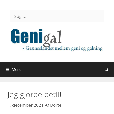
Hop
til
Søg
indhold
efter:
Menu
Jeg gjorde det!!!
1. december 2021
Af
Dorte