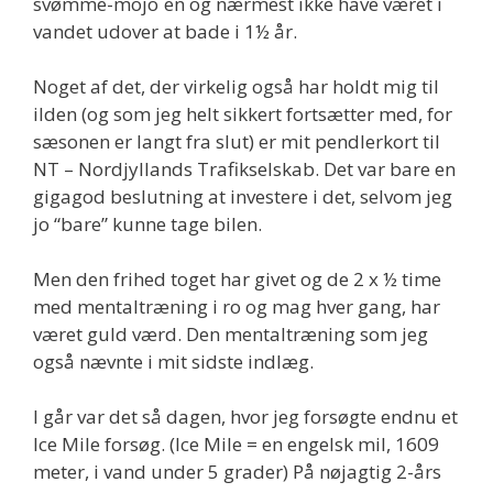
svømme-mojo´en og nærmest ikke have været i
vandet udover at bade i 1½ år.
Noget af det, der virkelig også har holdt mig til
ilden (og som jeg helt sikkert fortsætter med, for
sæsonen er langt fra slut) er mit pendlerkort til
NT – Nordjyllands Trafikselskab. Det var bare en
gigagod beslutning at investere i det, selvom jeg
jo “bare” kunne tage bilen.
Men den frihed toget har givet og de 2 x ½ time
med mentaltræning i ro og mag hver gang, har
været guld værd. Den mentaltræning som jeg
også nævnte i mit sidste indlæg.
I går var det så dagen, hvor jeg forsøgte endnu et
Ice Mile forsøg. (Ice Mile = en engelsk mil, 1609
meter, i vand under 5 grader) På nøjagtig 2-års