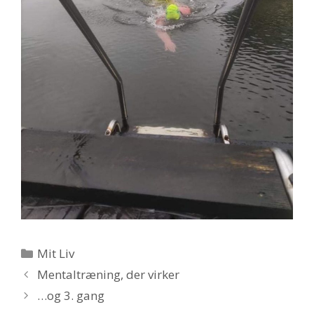
Kategorier
Mit Liv
Mentaltræning, der virker
…og 3. gang