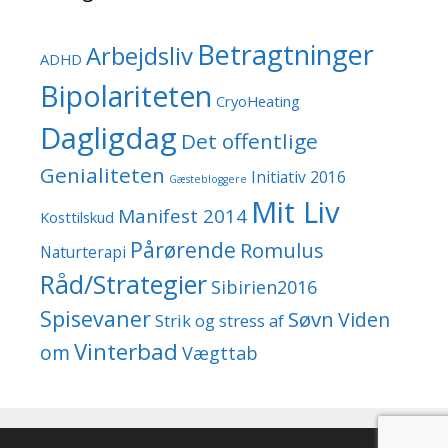
Betragtninger
Arbejdsliv
ADHD
Bipolariteten
CryoHeating
Dagligdag
Det offentlige
Genialiteten
Initiativ 2016
Gæstebloggere
Mit Liv
Manifest 2014
Kosttilskud
Pårørende
Romulus
Naturterapi
Råd/Strategier
Sibirien2016
Spisevaner
Søvn
Viden
Strik og stress af
Vinterbad
om
Vægttab