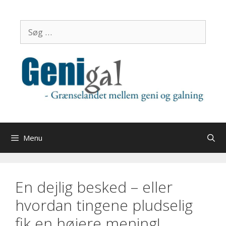
Hop
til
Søg
indhold
efter:
Menu
En dejlig besked – eller
hvordan tingene pludselig
fik en højere mening!