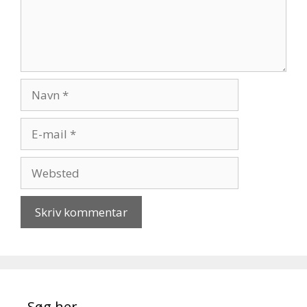
Navn
E-
mail
Websted
Søg her…