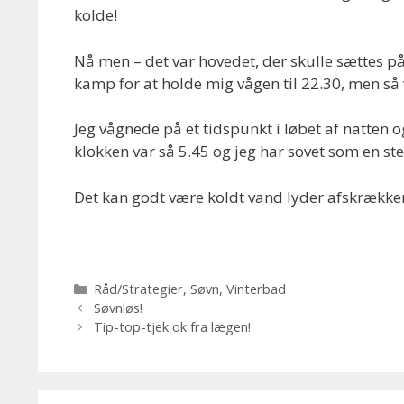
kolde!
Nå men – det var hovedet, der skulle sættes på
kamp for at holde mig vågen til 22.30, men så
Jeg vågnede på et tidspunkt i løbet af natten o
klokken var så 5.45 og jeg har sovet som en ste
Det kan godt være koldt vand lyder afskrækken
Kategorier
Råd/Strategier
,
Søvn
,
Vinterbad
Søvnløs!
Tip-top-tjek ok fra lægen!