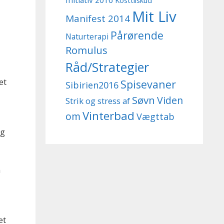
Initiativ 2016
Kosttilskud
Mit Liv
Manifest 2014
Pårørende
Naturterapi
Romulus
Råd/Strategier
et
Spisevaner
Sibirien2016
d
Søvn
Viden
Strik og stress af
Vinterbad
om
Vægttab
eg
n
et