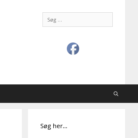
Søg
efter:
Søg her…