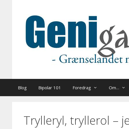
Hop
til
indhold
Blog
Bipolar 101
Foredrag
Om…
Trylleryl, tryllerol – j