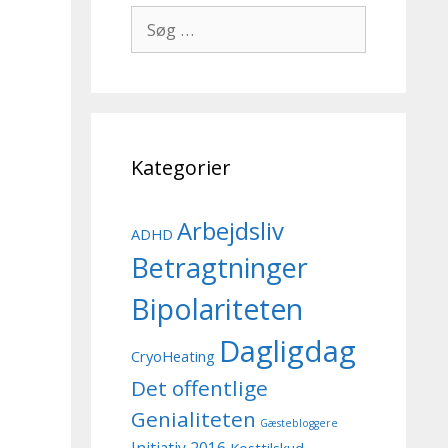
Søg
efter:
Kategorier
Arbejdsliv
ADHD
Betragtninger
Bipolariteten
Dagligdag
CryoHeating
Det offentlige
Genialiteten
Gæstebloggere