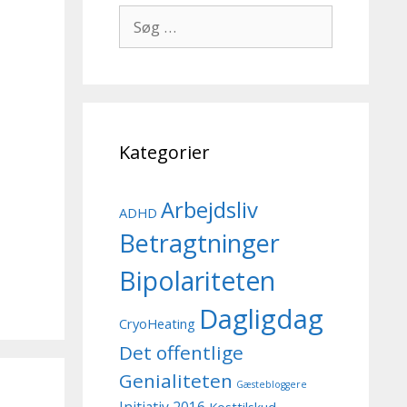
Søg
efter:
Kategorier
Arbejdsliv
ADHD
Betragtninger
Bipolariteten
Dagligdag
CryoHeating
Det offentlige
Genialiteten
Gæstebloggere