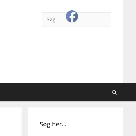
Søg
efter:
Søg her…