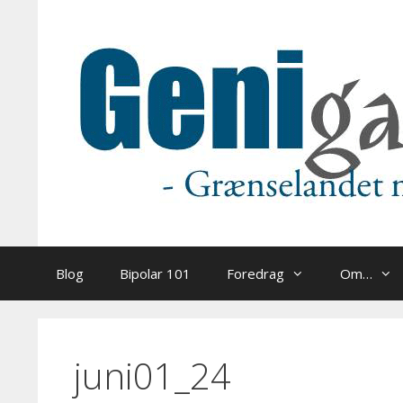
Hop
til
indhold
Blog
Bipolar 101
Foredrag
Om…
juni01_24