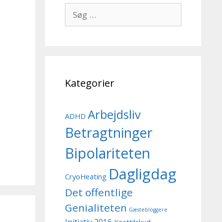
Søg
efter:
Kategorier
Arbejdsliv
ADHD
Betragtninger
Bipolariteten
Dagligdag
CryoHeating
Det offentlige
Genialiteten
Gæstebloggere