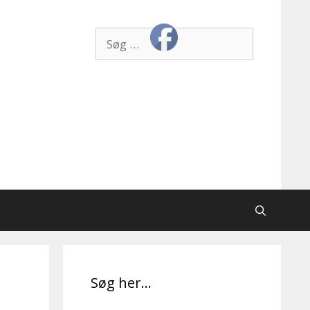
Søg
efter:
Søg her…