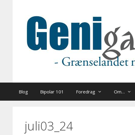
Hop
til
indhold
Blog
Bipolar 101
Foredrag
Om…
juli03_24