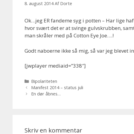
8. august 2014
Af
Dorte
Ok…jeg ER fandeme syg i potten – Har lige haft 
hvor svært det er at svinge gulvskrubben, s
man skråler med på Cotton Eye Joe….!
Godt naboerne ikke så mig, så var jeg blevet i
[jwplayer mediaid=”338″]
Kategorier
Bipolariteten
Manifest 2014 – status juli
En dør åbnes…
Skriv en kommentar