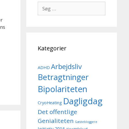
Søg
efter:
er
ens
Kategorier
Arbejdsliv
ADHD
Betragtninger
Bipolariteten
Dagligdag
CryoHeating
Det offentlige
Genialiteten
Gæstebloggere