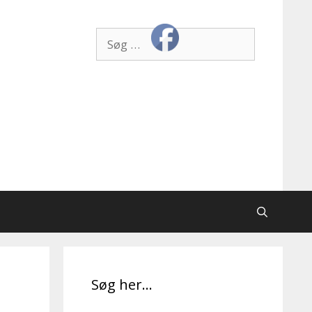
Søg
efter:
Søg her…