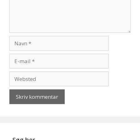
Navn
E-
mail
Websted
Søg her…