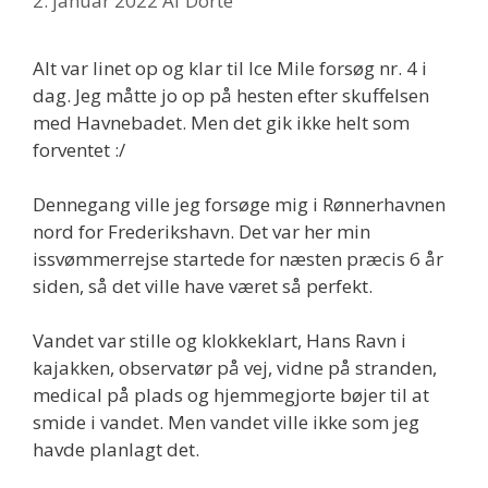
2. januar 2022
Af
Dorte
Alt var linet op og klar til Ice Mile forsøg nr. 4 i
dag. Jeg måtte jo op på hesten efter skuffelsen
med Havnebadet. Men det gik ikke helt som
forventet :/
Dennegang ville jeg forsøge mig i Rønnerhavnen
nord for Frederikshavn. Det var her min
issvømmerrejse startede for næsten præcis 6 år
siden, så det ville have været så perfekt.
Vandet var stille og klokkeklart, Hans Ravn i
kajakken, observatør på vej, vidne på stranden,
medical på plads og hjemmegjorte bøjer til at
smide i vandet. Men vandet ville ikke som jeg
havde planlagt det.