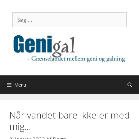
Hop
til
Søg
indhold
efter:
Menu
Når vandet bare ikke er med
mig….