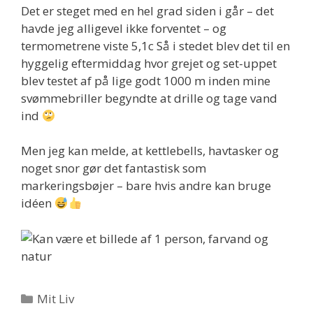
Det er steget med en hel grad siden i går – det
havde jeg alligevel ikke forventet – og
termometrene viste 5,1c Så i stedet blev det til en
hyggelig eftermiddag hvor grejet og set-uppet
blev testet af på lige godt 1000 m inden mine
svømmebriller begyndte at drille og tage vand
ind
Men jeg kan melde, at kettlebells, havtasker og
noget snor gør det fantastisk som
markeringsbøjer – bare hvis andre kan bruge
idéen
Kategorier
Mit Liv