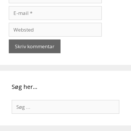
E-
mail
Websted
Søg her…
Søg
efter: