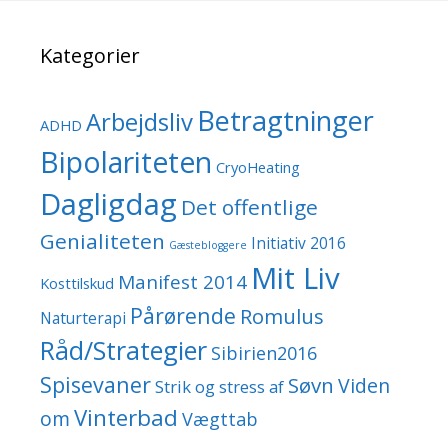
Kategorier
Betragtninger
Arbejdsliv
ADHD
Bipolariteten
CryoHeating
Dagligdag
Det offentlige
Genialiteten
Initiativ 2016
Gæstebloggere
Mit Liv
Manifest 2014
Kosttilskud
Pårørende
Romulus
Naturterapi
Råd/Strategier
Sibirien2016
Spisevaner
Søvn
Viden
Strik og stress af
Vinterbad
om
Vægttab