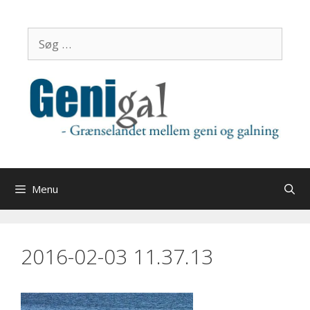
Hop
til
Søg
indhold
efter:
Menu
2016-02-03 11.37.13