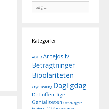
Søg
efter:
Kategorier
Arbejdsliv
ADHD
Betragtninger
Bipolariteten
Dagligdag
CryoHeating
Det offentlige
Genialiteten
Gæstebloggere