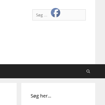
Søg
efter:
Søg her…