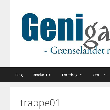
Hop
til
indhold
Blog
Bipolar 101
Foredrag
Om…
trappe01