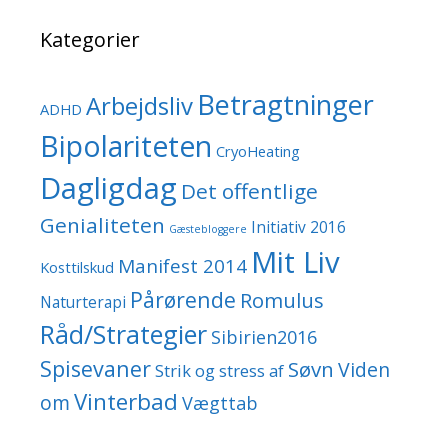
Kategorier
Betragtninger
Arbejdsliv
ADHD
Bipolariteten
CryoHeating
Dagligdag
Det offentlige
Genialiteten
Initiativ 2016
Gæstebloggere
Mit Liv
Manifest 2014
Kosttilskud
Pårørende
Romulus
Naturterapi
Råd/Strategier
Sibirien2016
Spisevaner
Søvn
Viden
Strik og stress af
Vinterbad
om
Vægttab