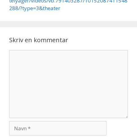
telyager/videos/vb.791403287/10152087411548
288/?type=3&theater
Skriv en kommentar
Kommentar
Navn