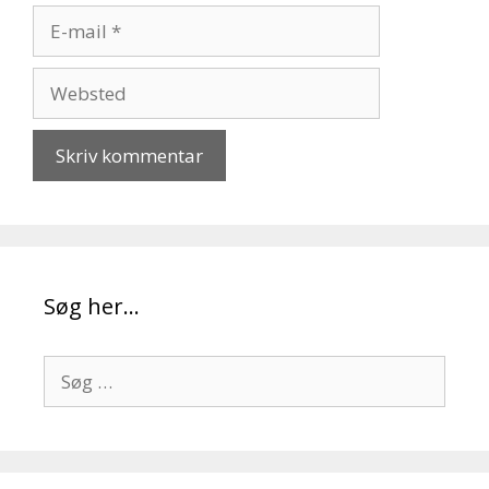
E-
mail
Websted
Søg her…
Søg
efter: