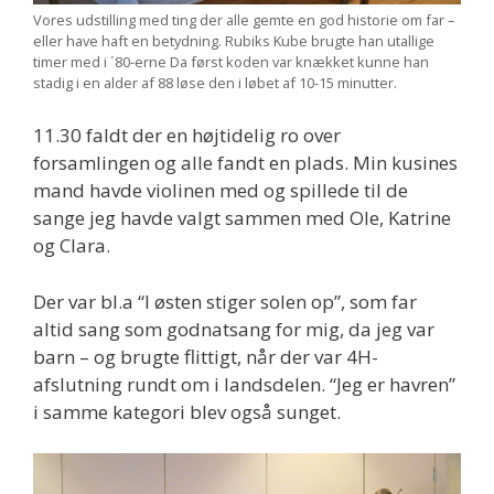
Vores udstilling med ting der alle gemte en god historie om far –
eller have haft en betydning. Rubiks Kube brugte han utallige
timer med i ´80-erne Da først koden var knækket kunne han
stadig i en alder af 88 løse den i løbet af 10-15 minutter.
11.30 faldt der en højtidelig ro over
forsamlingen og alle fandt en plads. Min kusines
mand havde violinen med og spillede til de
sange jeg havde valgt sammen med Ole, Katrine
og Clara.
Der var bl.a “I østen stiger solen op”, som far
altid sang som godnatsang for mig, da jeg var
barn – og brugte flittigt, når der var 4H-
afslutning rundt om i landsdelen. “Jeg er havren”
i samme kategori blev også sunget.