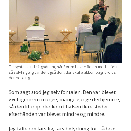
Far syntes altid så godt om, når Søren havde fiolen med til fest –
så selvfølgelig var det også den, der skulle akkompagnere os
denne gang.
Som sagt stod jeg selv for talen. Den var blevet
øvet igennem mange, mange gange derhjemme,
så den klump, der kom i halsen flere steder
efterhånden var blevet mindre og mindre.
Jeg talte om fars liv, fars betydning for både os