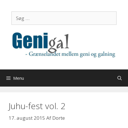
Hop
til
Søg
indhold
efter:
Menu
Juhu-fest vol. 2
17. august 2015
Af
Dorte