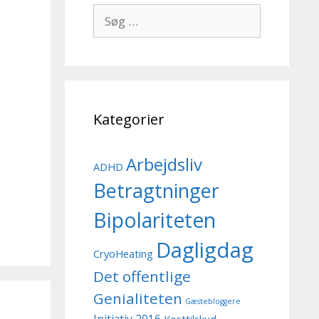
Søg
efter:
Kategorier
Arbejdsliv
ADHD
Betragtninger
Bipolariteten
Dagligdag
CryoHeating
Det offentlige
Genialiteten
Gæstebloggere