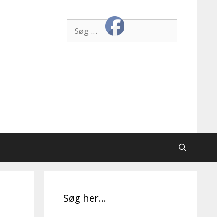
Søg
efter:
Søg her…