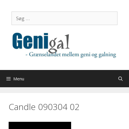
Hop
til
Søg
indhold
efter:
Menu
Candle 090304 02