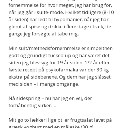
fornemmelse for hvor meget, jeg har brug for,
når jeg går i sulte-mode. Hvilket tidligere (8-10
år siden) har ledt til hypomanier, når jeg har
glemt at spise og drikke i flere dage i træk, de
gange jeg forsøgte at tabe mig.
Min sult/mæthedsfornemmelse er simpelthen
godt og grundigt fucked up og har været det
siden jeg blev syg for 19 år siden. 1/2 år efter
første recept på psykofarmaka var der 30 kg
ekstra på sidebenene. Og dem har jeg slåsset
med siden – i mange omgange.
Nå sidespring – nu har jeg en vej, der
forhåbentlig virker….
Mit go to lækkeri lige pt. er frugtsalat lavet på
græsk yoghurt med en måleske (30 g)