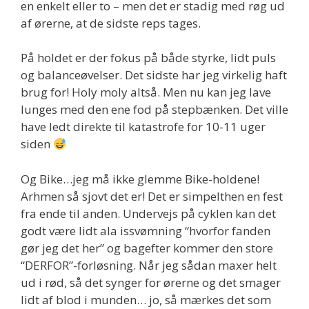
en enkelt eller to – men det er stadig med røg ud
af ørerne, at de sidste reps tages.
På holdet er der fokus på både styrke, lidt puls
og balanceøvelser. Det sidste har jeg virkelig haft
brug for! Holy moly altså. Men nu kan jeg lave
lunges med den ene fod på stepbænken. Det ville
have ledt direkte til katastrofe for 10-11 uger
siden
Og Bike…jeg må ikke glemme Bike-holdene!
Arhmen så sjovt det er! Det er simpelthen en fest
fra ende til anden. Undervejs på cyklen kan det
godt være lidt ala issvømning “hvorfor fanden
gør jeg det her” og bagefter kommer den store
“DERFOR”-forløsning. Når jeg sådan maxer helt
ud i rød, så det synger for ørerne og det smager
lidt af blod i munden… jo, så mærkes det som