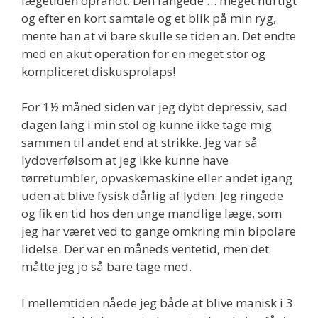
lægetiden oprandt. Den fangede … meget hurtigt
og efter en kort samtale og et blik på min ryg,
mente han at vi bare skulle se tiden an. Det endte
med en akut operation for en meget stor og
kompliceret diskusprolaps!
For 1½ måned siden var jeg dybt depressiv, sad
dagen lang i min stol og kunne ikke tage mig
sammen til andet end at strikke. Jeg var så
lydoverfølsom at jeg ikke kunne have
tørretumbler, opvaskemaskine eller andet igang
uden at blive fysisk dårlig af lyden. Jeg ringede
og fik en tid hos den unge mandlige læge, som
jeg har været ved to gange omkring min bipolare
lidelse. Der var en måneds ventetid, men det
måtte jeg jo så bare tage med.
I mellemtiden nåede jeg både at blive manisk i 3