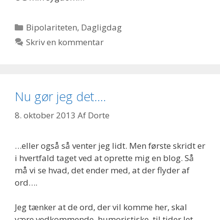
Kategorier
Bipolariteten
,
Dagligdag
Skriv en kommentar
Nu gør jeg det….
8. oktober 2013
Af
Dorte
…eller også så venter jeg lidt. Men første skridt er
i hvertfald taget ved at oprette mig en blog. Så
må vi se hvad, det ender med, at der flyder af
ord….
Jeg tænker at de ord, der vil komme her, skal
være vedkommende, humoristiske, til tider let