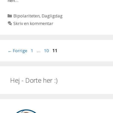
hen…
Kategorier
Bipolariteten
,
Dagligdag
Skriv en kommentar
Side
Side
Side
←
Forrige
1
…
10
11
Hej - Dorte her :)