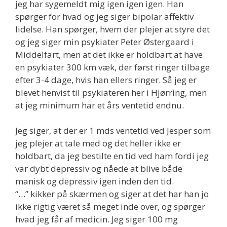
jeg har sygemeldt mig igen igen igen. Han
spørger for hvad og jeg siger bipolar affektiv
lidelse. Han spørger, hvem der plejer at styre det
og jeg siger min psykiater Peter Østergaard i
Middelfart, men at det ikke er holdbart at have
en psykiater 300 km væk, der først ringer tilbage
efter 3-4 dage, hvis han ellers ringer. Så jeg er
blevet henvist til psykiateren her i Hjørring, men
at jeg minimum har et års ventetid endnu.
Jeg siger, at der er 1 mds ventetid ved Jesper som
jeg plejer at tale med og det heller ikke er
holdbart, da jeg bestilte en tid ved ham fordi jeg
var dybt depressiv og nåede at blive både
manisk og depressiv igen inden den tid.
“…” kikker på skærmen og siger at det har han jo
ikke rigtig været så meget inde over, og spørger
hvad jeg får af medicin. Jeg siger 100 mg