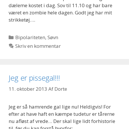
dæleme kostet i dag. Sov til 11.10 og har bare
været en zombie hele dagen. Godt jeg har mit
strikketøj….
Kategorier
Bipolariteten
,
Søvn
Skriv en kommentar
Jeg er pissegal!!!
11. oktober 2013
Af
Dorte
Jeg er så hamrende gal lige nu! Heldigvis! For
efter at have haft en kæmpe tudetur er tårerne
nu afløst af vrede… Der skal lige lidt forhistorie
til, før du kan forstå hvorfor: