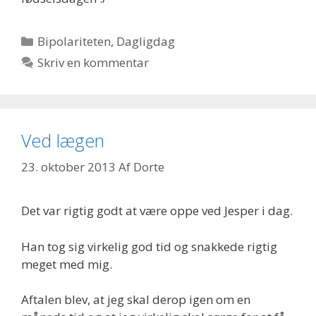
Kategorier
Bipolariteten
,
Dagligdag
Skriv en kommentar
Ved lægen
23. oktober 2013
Af
Dorte
Det var rigtig godt at være oppe ved Jesper i dag.
Han tog sig virkelig god tid og snakkede rigtig
meget med mig.
Aftalen blev, at jeg skal derop igen om en