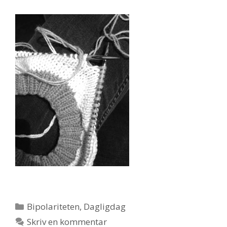
Kategorier
Bipolariteten
,
Dagligdag
Skriv en kommentar