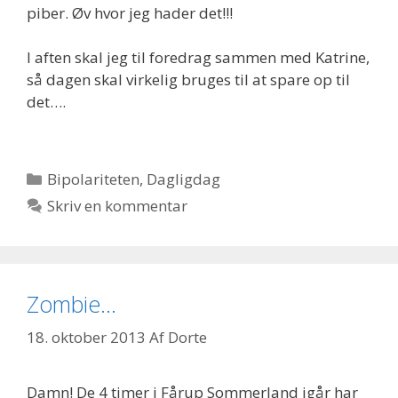
piber. Øv hvor jeg hader det!!!
I aften skal jeg til foredrag sammen med Katrine,
så dagen skal virkelig bruges til at spare op til
det….
Kategorier
Bipolariteten
,
Dagligdag
Skriv en kommentar
Zombie…
18. oktober 2013
Af
Dorte
Damn! De 4 timer i Fårup Sommerland igår har