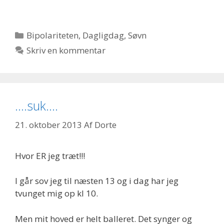
Kategorier
Bipolariteten
,
Dagligdag
,
Søvn
Skriv en kommentar
….suk….
21. oktober 2013
Af
Dorte
Hvor ER jeg træt!!!
I går sov jeg til næsten 13 og i dag har jeg
tvunget mig op kl 10.
Men mit hoved er helt balleret. Det synger og