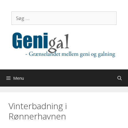
Hop
til
Søg
indhold
efter:
Menu
Vinterbadning i
Rønnerhavnen