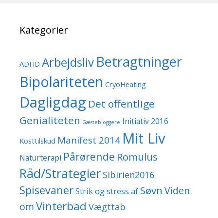
Kategorier
Betragtninger
Arbejdsliv
ADHD
Bipolariteten
CryoHeating
Dagligdag
Det offentlige
Genialiteten
Initiativ 2016
Gæstebloggere
Mit Liv
Manifest 2014
Kosttilskud
Pårørende
Romulus
Naturterapi
Råd/Strategier
Sibirien2016
Spisevaner
Søvn
Viden
Strik og stress af
Vinterbad
om
Vægttab