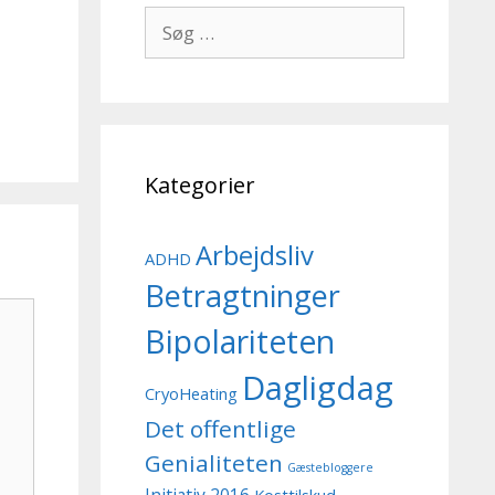
Søg
efter:
Kategorier
Arbejdsliv
ADHD
Betragtninger
Bipolariteten
Dagligdag
CryoHeating
Det offentlige
Genialiteten
Gæstebloggere