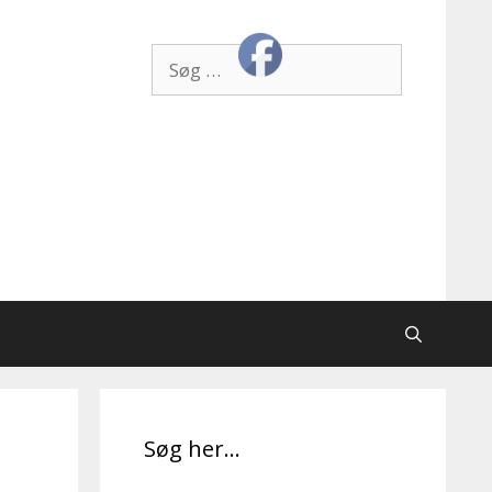
Søg
efter:
Søg her…