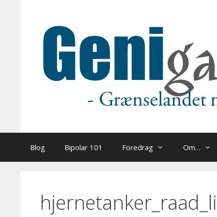
Hop
til
indhold
Blog
Bipolar 101
Foredrag
Om…
hjernetanker_raad_li