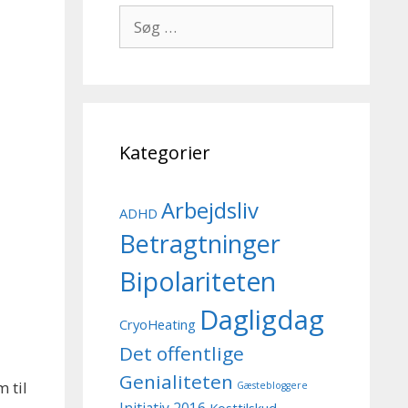
Søg
efter:
Kategorier
Arbejdsliv
ADHD
Betragtninger
Bipolariteten
Dagligdag
CryoHeating
Det offentlige
Genialiteten
 til
Gæstebloggere