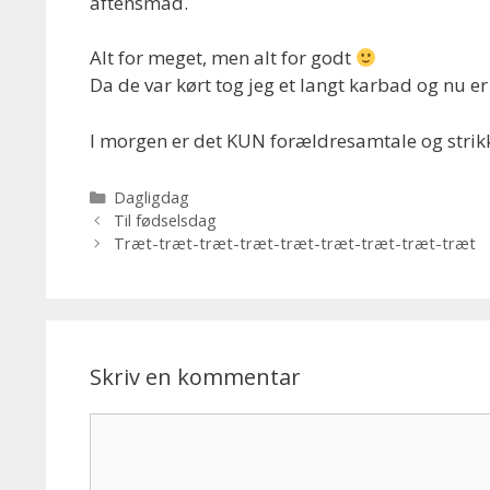
aftensmad.
Alt for meget, men alt for godt
Da de var kørt tog jeg et langt karbad og nu er 
I morgen er det KUN forældresamtale og strikk
Kategorier
Dagligdag
Til fødselsdag
Træt-træt-træt-træt-træt-træt-træt-træt-træt
Skriv en kommentar
Kommentar