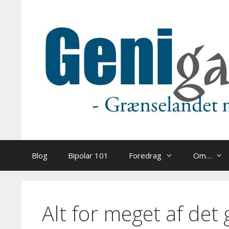
Hop
til
indhold
Blog
Bipolar 101
Foredrag
Om…
Alt for meget af det