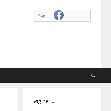
Søg
efter:
Søg her…