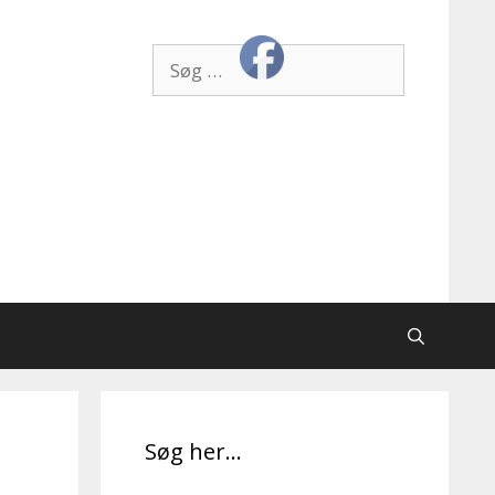
Søg
efter:
Søg her…