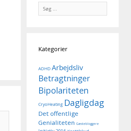
Søg
efter:
Kategorier
Arbejdsliv
ADHD
Betragtninger
Bipolariteten
Dagligdag
CryoHeating
Det offentlige
Genialiteten
Gæstebloggere