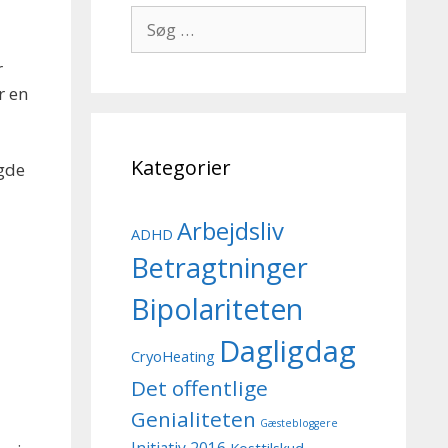
Søg
efter:
r
r en
Kategorier
agde
Arbejdsliv
ADHD
Betragtninger
Bipolariteten
Dagligdag
CryoHeating
Det offentlige
Genialiteten
Gæstebloggere