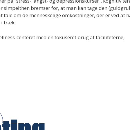
r på “stress-, angst- og depressionskurser”, kognitiv ter
 der simpelthen bremser for, at man kan tage den (guldgr
kke at tale om de menneskelige omkostninger, der er ved at 
i træk.
lness-centeret med en fokuseret brug af faciliteterne,