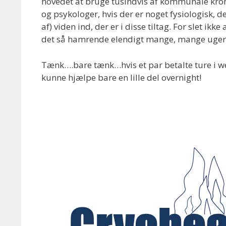
hovedet at bruge tusindvis af kommunale krone
og psykologer, hvis der er noget fysiologisk,
af) viden ind, der er i disse tiltag. For slet i
det så hamrende elendigt mange, mange uger 
Tænk….bare tænk…hvis et par betalte ture i wel
kunne hjælpe bare en lille del overnight!