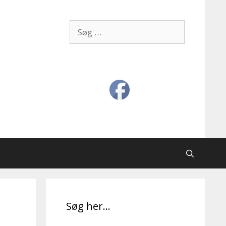
Søg
efter:
Søg her…