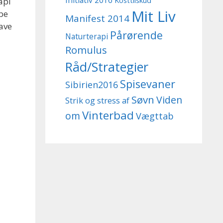
Initiativ 2016
Kosttilskud
api
Mit Liv
ube
Manifest 2014
have
Pårørende
Naturterapi
Romulus
Råd/Strategier
Spisevaner
Sibirien2016
Søvn
Viden
Strik og stress af
Vinterbad
om
Vægttab