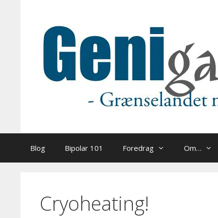
Hop
til
indhold
Blog
Bipolar 101
Foredrag
Om…
Cryoheating!